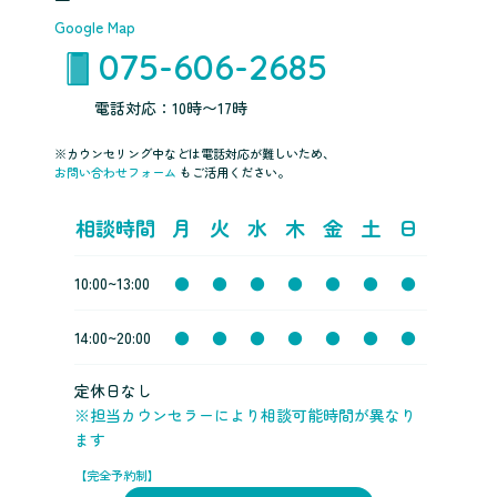
Google Map
075-606-2685
電話対応：10時〜17時
※カウンセリング中などは電話対応が難しいため、
お問い合わせフォーム
もご活用ください。
相談時間
月
火
水
木
金
土
日
10:00~13:00
●
●
●
●
●
●
●
14:00~20:00
●
●
●
●
●
●
●
定休日なし
※担当カウンセラーにより相談可能時間が異なり
ます
【完全予約制】